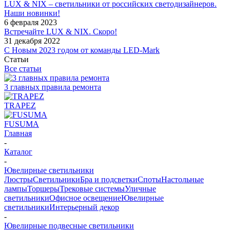
LUX & NIX – светильники от российских светодизайнеров.
Наши новинки!
6 февраля 2023
Встречайте LUX & NIX. Скоро!
31 декабря 2022
С Новым 2023 годом от команды LED-Mark
Статьи
Все статьи
3 главных правила ремонта
TRAPEZ
FUSUMA
Главная
-
Каталог
-
Ювелирные светильники
Люстры
Светильники
Бра и подсветки
Споты
Настольные
лампы
Торшеры
Трековые системы
Уличные
светильники
Офисное освещение
Ювелирные
светильники
Интерьерный декор
-
Ювелирные подвесные светильники