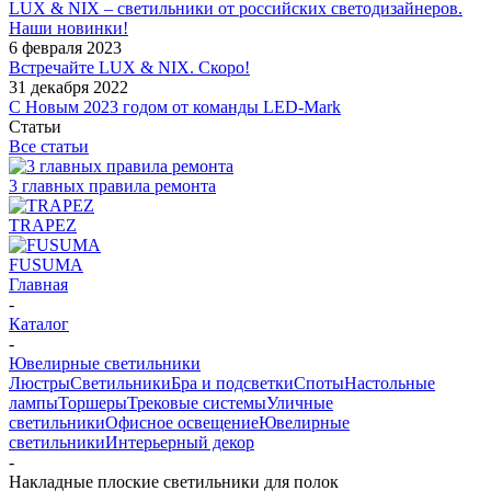
LUX & NIX – светильники от российских светодизайнеров.
Наши новинки!
6 февраля 2023
Встречайте LUX & NIX. Скоро!
31 декабря 2022
С Новым 2023 годом от команды LED-Mark
Статьи
Все статьи
3 главных правила ремонта
TRAPEZ
FUSUMA
Главная
-
Каталог
-
Ювелирные светильники
Люстры
Светильники
Бра и подсветки
Споты
Настольные
лампы
Торшеры
Трековые системы
Уличные
светильники
Офисное освещение
Ювелирные
светильники
Интерьерный декор
-
Накладные плоские светильники для полок