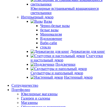
Ювелирные встраиваемый вращающиеся
светильники
Интерьерный декор
Вазы
Черно-белые вазы
белые вазы
Минимализм
Вдохновение
Ваби-саби
стекло
Держатаели для книг
Статуэтки
и настольный декор
Подсвечики
Скульптуры и напольный декор
Настенный декор
Сотрудничество
Портфолио
Ювелирные магазины
Галереи и салоны
Магазины
Общественные помещения