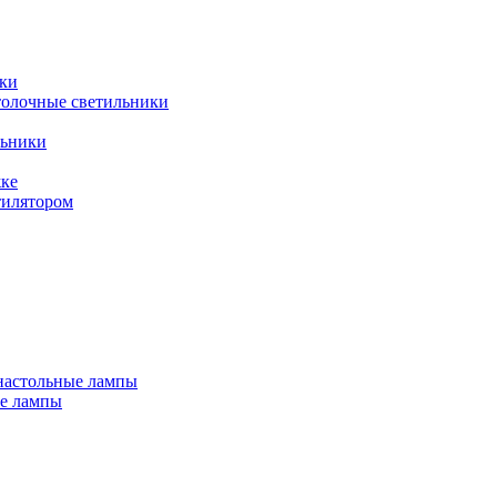
ки
толочные светильники
льники
жке
тилятором
настольные лампы
е лампы