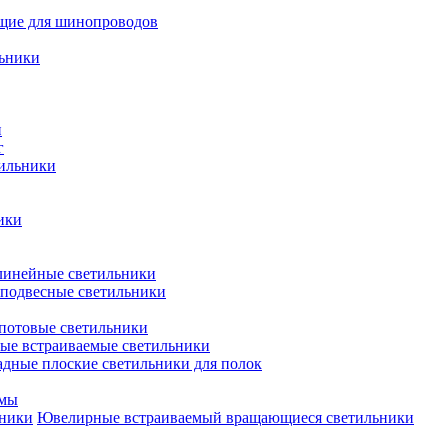
щие для шинопроводов
ьники
и
г
тильники
ики
инейные светильники
подвесные светильники
потовые светильники
е встраиваемые светильники
дные плоские светильники для полок
емы
Ювелирные встраиваемый вращающиеся светильники