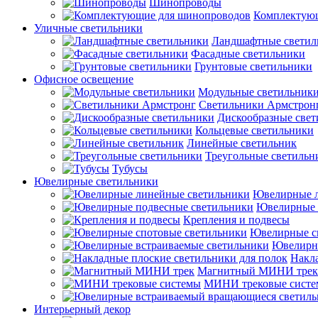
Шинопроводы
Комплектую
Уличные светильники
Ландшафтные светил
Фасадные светильники
Грунтовые светильники
Офисное освещение
Модульные светильник
Светильники Армстрон
Дискообразные све
Кольцевые светильники
Линейные светильник
Треугольные светильн
Тубусы
Ювелирные светильники
Ювелирные л
Ювелирные 
Крепления и подвесы
Ювелирные с
Ювелирны
Накла
Магнитный МИНИ трек
МИНИ трековые сист
Интерьерный декор