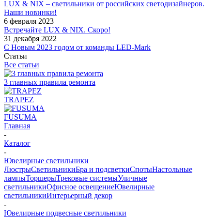
LUX & NIX – светильники от российских светодизайнеров.
Наши новинки!
6 февраля 2023
Встречайте LUX & NIX. Скоро!
31 декабря 2022
С Новым 2023 годом от команды LED-Mark
Статьи
Все статьи
3 главных правила ремонта
TRAPEZ
FUSUMA
Главная
-
Каталог
-
Ювелирные светильники
Люстры
Светильники
Бра и подсветки
Споты
Настольные
лампы
Торшеры
Трековые системы
Уличные
светильники
Офисное освещение
Ювелирные
светильники
Интерьерный декор
-
Ювелирные подвесные светильники