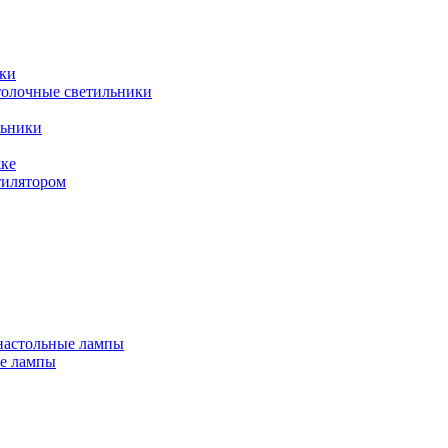
ки
толочные светильники
льники
жке
тилятором
настольные лампы
е лампы