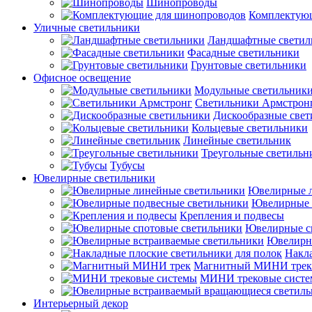
Шинопроводы
Комплектую
Уличные светильники
Ландшафтные светил
Фасадные светильники
Грунтовые светильники
Офисное освещение
Модульные светильник
Светильники Армстрон
Дискообразные све
Кольцевые светильники
Линейные светильник
Треугольные светильн
Тубусы
Ювелирные светильники
Ювелирные л
Ювелирные 
Крепления и подвесы
Ювелирные с
Ювелирны
Накла
Магнитный МИНИ трек
МИНИ трековые сист
Интерьерный декор