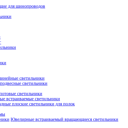
щие для шинопроводов
ьники
и
г
тильники
ики
инейные светильники
подвесные светильники
потовые светильники
е встраиваемые светильники
дные плоские светильники для полок
емы
Ювелирные встраиваемый вращающиеся светильники