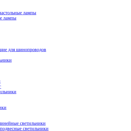
настольные лампы
е лампы
щие для шинопроводов
ьники
и
г
тильники
ики
инейные светильники
подвесные светильники