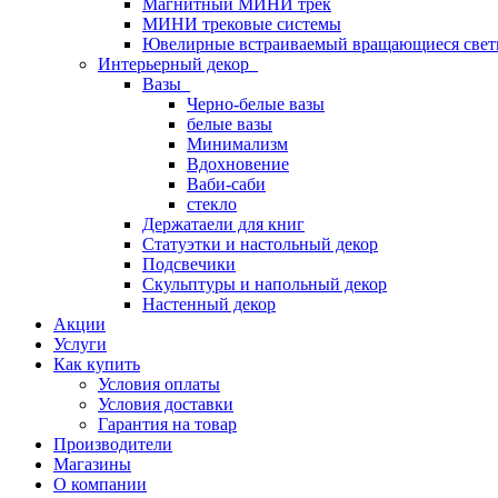
Магнитный МИНИ трек
МИНИ трековые системы
Ювелирные встраиваемый вращающиеся свет
Интерьерный декор
Вазы
Черно-белые вазы
белые вазы
Минимализм
Вдохновение
Ваби-саби
стекло
Держатаели для книг
Статуэтки и настольный декор
Подсвечики
Скульптуры и напольный декор
Настенный декор
Акции
Услуги
Как купить
Условия оплаты
Условия доставки
Гарантия на товар
Производители
Магазины
О компании