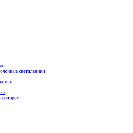
ки
толочные светильники
льники
жке
тилятором