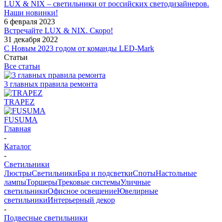
LUX & NIX – светильники от российских светодизайнеров.
Наши новинки!
6 февраля 2023
Встречайте LUX & NIX. Скоро!
31 декабря 2022
С Новым 2023 годом от команды LED-Mark
Статьи
Все статьи
3 главных правила ремонта
TRAPEZ
FUSUMA
Главная
-
Каталог
-
Светильники
Люстры
Светильники
Бра и подсветки
Споты
Настольные
лампы
Торшеры
Трековые системы
Уличные
светильники
Офисное освещение
Ювелирные
светильники
Интерьерный декор
-
Подвесные светильники