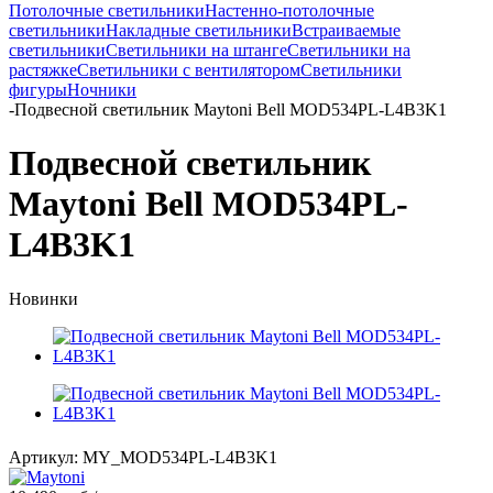
Потолочные светильники
Настенно-потолочные
светильники
Накладные светильники
Встраиваемые
светильники
Светильники на штанге
Светильники на
растяжке
Светильники с вентилятором
Светильники
фигуры
Ночники
-
Подвесной светильник Maytoni Bell MOD534PL-L4B3K1
Подвесной светильник
Maytoni Bell MOD534PL-
L4B3K1
Новинки
Артикул:
MY_MOD534PL-L4B3K1