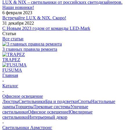
LUX & NIX – светильники от российских светодизайнеров.
Наши новинки!
6 февраля 2023
Встречайте LUX & NIX. Скоро!
31 декабря 2022
С Новым 2023 годом от команды LED-Mark
Статьи
Все статьи
3 главных правила ремонта
TRAPEZ
FUSUMA
Главная
-
Каталог
-
Офисное освещение
Люстры
Светильники
Бра и подсветки
Споты
Настольные
лампы
Торшеры
Трековые системы
Уличные
светильники
Офисное освещение
Ювелирные
светильники
Интерьерный декор
-
Светильники Армстронг