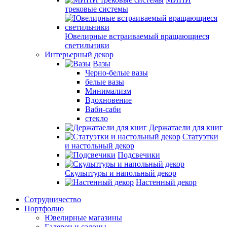
трековые системы
Ювелирные встраиваемый вращающиеся
светильники
Интерьерный декор
Вазы
Черно-белые вазы
белые вазы
Минимализм
Вдохновение
Ваби-саби
стекло
Держатаели для книг
Статуэтки
и настольный декор
Подсвечики
Скульптуры и напольный декор
Настенный декор
Сотрудничество
Портфолио
Ювелирные магазины
Галереи и салоны